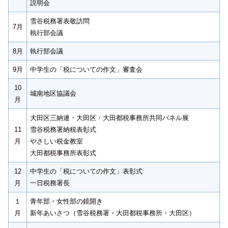
説明会
雪谷税務署表敬訪問
7月
執行部会議
8月
執行部会議
9月
中学生の「税についての作文」審査会
10
城南地区協議会
月
大田区三納連・大田区・大田都税事務所共同パネル展
11
雪谷税務署納税表彰式
月
やさしい税金教室
大田都税事務所表彰式
12
中学生の「税についての作文」表彰式
月
一日税務署長
１
青年部・女性部の鏡開き
月
新年あいさつ（雪谷税務署・大田都税事務所・大田区）